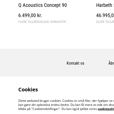
Q Acoustics Concept 90
Harbeth 
6.499,00 kr.
46.995,0
FLERE TILGÆNGELIGE VARIANTER
FLERE TILG
Kontakt os
Åbn
Cookies
Dette websted bruger cookies. Cookies er små filer, der hjælper os 
kan gøre din oplevelse endnu bedre. Du kan få mere at vide om diss
klikke på "Cookieindstillinger". Du kan også tjekke vores
cookiepoli
©
2026
MusicDude