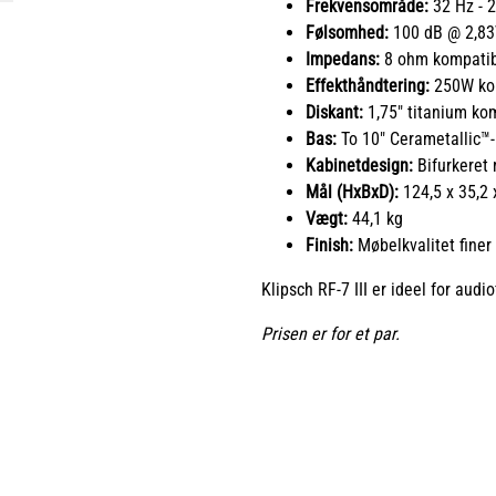
Frekvensområde:
32 Hz - 2
Følsomhed:
100 dB @ 2,8
Impedans:
8 ohm kompatib
Effekthåndtering:
250W kon
Diskant:
1,75" titanium ko
Bas:
To 10" Cerametallic™
Kabinetdesign:
Bifurkeret 
Mål (HxBxD):
124,5 x 35,2 
Vægt:
44,1 kg
Finish:
Møbelkvalitet finer 
Klipsch RF-7 III er ideel for audi
Prisen er for et par.