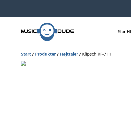
Start
HI
Start
/
Produkter
/
Højttaler
/
Klipsch RF-7 III