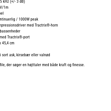
5 kHz (+/- 3 dB)
3V/1m
el
tinuerlig / 1000W peak
mpressionsdriver med Tractrix®-horn
-bassenheder
med Tractrix®-port
x 45,4 cm
i sort ask, kirsebær eller valnød
ofile, der søger en højttaler med både kraft og finesse.