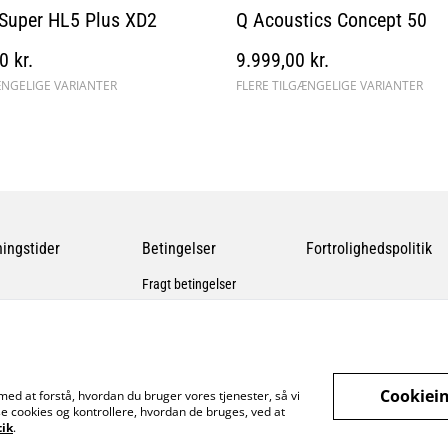
Super HL5 Plus XD2
Q Acoustics Concept 50
0 kr.
9.999,00 kr.
ÆNGELIGE VARIANTER
FLERE TILGÆNGELIGE VARIANTER
ingstider
Betingelser
Fortrolighedspolitik
Fragt betingelser
Cookiein
med at forstå, hvordan du bruger vores tjenester, så vi
e cookies og kontrollere, hvordan de bruges, ved at
tik
.