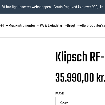
Vi har lige lanceret webshoppen - Gratis fragt ved køb over 999,- kr
-FI
Musikintrumenter
PA & Lydudstyr
Brugt
Alle produkter
Væ
Klipsch RF-7
35.990,00 kr
FARVE