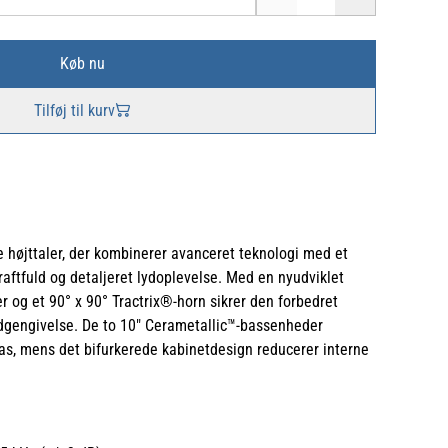
Køb nu
Tilføj til kurv
 højttaler, der kombinerer avanceret teknologi med et
raftfuld og detaljeret lydoplevelse. Med en nyudviklet
r og et 90° x 90° Tractrix®-horn sikrer den forbedret
dgengivelse. De to 10" Cerametallic™-bassenheder
s, mens det bifurkerede kabinetdesign reducerer interne