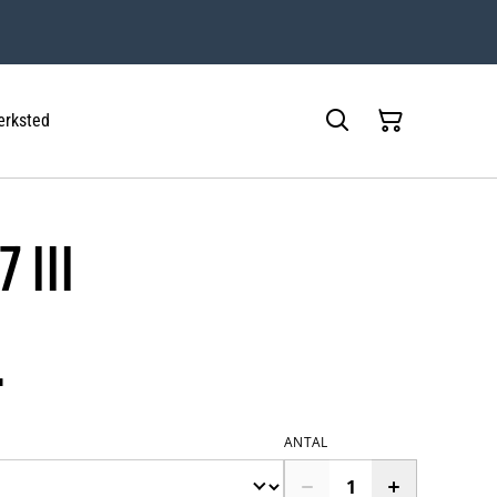
rksted
 III
.
ANTAL