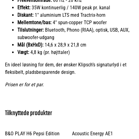
Frekvensområde:
60 Hz - 20 kHz
Effekt:
35W kontinuerlig / 140W peak pr. kanal
Diskant:
1" aluminium LTS med Tractrix-horn
Mellemtone/bas:
4" spun-copper TCP woofer
Tilslutninger:
Bluetooth, Phono (RIAA), optisk, USB, AUX,
subwoofer-udgang
Mål (BxHxD):
14,6 x 28,9 x 21,8 cm
Vægt:
4,8 kg (pr. højttaler)
En ideel løsning for dem, der ønsker Klipsch’s signaturlyd i et
fleksibelt, pladsbesparende design.
Prisen er for et par.
Tilknyttede produkter
B&O PLAY H6 Pepsi Edition
Acoustic Energy AE1