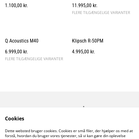
1.100,00 kr.
11.995,00 kr.
FLERE TILGÆNGELIGE VARIANTER
Q Acoustics M40
Klipsch R-50PM
6.999,00 kr.
4.995,00 kr.
FLERE TILGÆNGELIGE VARIANTER
Kontakt os
Åbningstider
Betingelser
Fortrolighedspolitik
Cookies
Fragt betingelser
Dette websted bruger cookies. Cookies er små filer, der hjælper os med at
Cookiepolitik
forstå, hvordan du bruger vores tjenester, så vi kan gøre din oplevelse