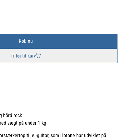
Køb nu
Tilføj til kurv
g hård rock
med vægt på under 1 kg
rstærkertop til el-guitar, som Hotone har udviklet på