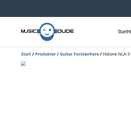
Start
HI
Start
/
Produkter
/
Guitar Forstærkere
/
Hotone NLA-3 