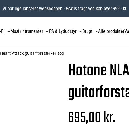
Vi har lige lanceret webshoppen - Gratis fragt ved køb over 999,- kr
-FI
Musikintrumenter
PA & Lydudstyr
Brugt
Alle produkter
Væ
Heart Attack guitarforstærker-top
Hotone NLA
guitarfors
695,00 kr.