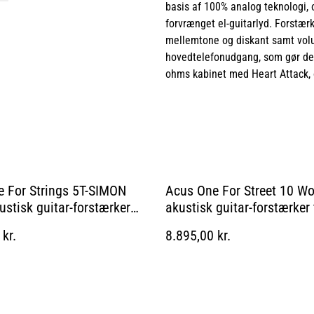
basis af 100% analog teknologi, 
forvrænget el-guitarlyd. Forstærk
mellemtone og diskant samt volu
hovedtelefonudgang, som gør det m
ohms kabinet med Heart Attack, og
 For Strings 5T-SIMON
Acus One For Street 10 W
stisk guitar-forstærker
akustisk guitar-forstærker
kr.
8.895,00 kr.