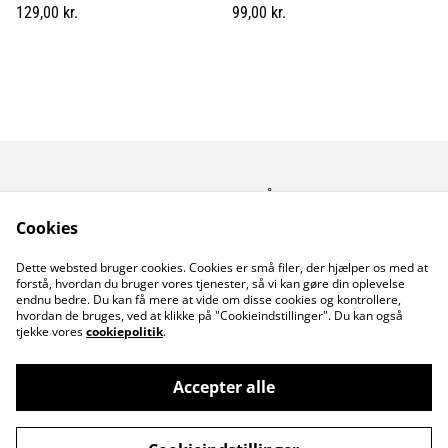
129,00 kr.
99,00 kr.
Kontakt os
Åbningstider
Betingelser
Fortrolighedspolitik
Cookies
Fragt betingelser
Dette websted bruger cookies. Cookies er små filer, der hjælper os med at
Cookiepolitik
forstå, hvordan du bruger vores tjenester, så vi kan gøre din oplevelse
endnu bedre. Du kan få mere at vide om disse cookies og kontrollere,
hvordan de bruges, ved at klikke på "Cookieindstillinger". Du kan også
tjekke vores
cookiepolitik
.
Accepter alle
©
2026
MusicDude