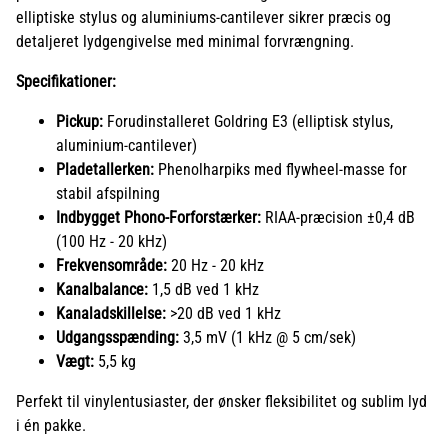
elliptiske stylus og aluminiums-cantilever sikrer præcis og
detaljeret lydgengivelse med minimal forvrængning.
Specifikationer:
Pickup:
Forudinstalleret Goldring E3 (elliptisk stylus,
aluminium-cantilever)
Pladetallerken:
Phenolharpiks med flywheel-masse for
stabil afspilning
Indbygget Phono-Forforstærker:
RIAA-præcision ±0,4 dB
(100 Hz - 20 kHz)
Frekvensområde:
20 Hz - 20 kHz
Kanalbalance:
1,5 dB ved 1 kHz
Kanaladskillelse:
>20 dB ved 1 kHz
Udgangsspænding:
3,5 mV (1 kHz @ 5 cm/sek)
Vægt:
5,5 kg
Perfekt til vinylentusiaster, der ønsker fleksibilitet og sublim lyd
i én pakke.