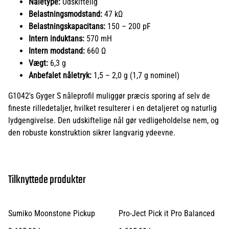
Nåletype:
Udskiftelig
Belastningsmodstand:
47 kΩ
Belastningskapacitans:
150 – 200 pF
Intern induktans:
570 mH
Intern modstand:
660 Ω
Vægt:
6,3 g
Anbefalet nåletryk:
1,5 – 2,0 g (1,7 g nominel)
G1042's Gyger S nåleprofil muliggør præcis sporing af selv de
fineste rilledetaljer, hvilket resulterer i en detaljeret og naturlig
lydgengivelse. Den udskiftelige nål gør vedligeholdelse nem, og
den robuste konstruktion sikrer langvarig ydeevne.
Tilknyttede produkter
Sumiko Moonstone Pickup
Pro-Ject Pick it Pro Balanced