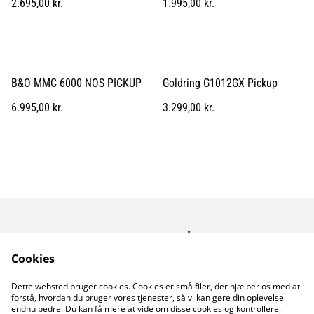
2.695,00 kr.
1.995,00 kr.
B&O MMC 6000 NOS PICKUP
Goldring G1012GX Pickup
6.995,00 kr.
3.299,00 kr.
Kontakt os
Åbningstider
Betingelser
Fortrolighedspolitik
Cookies
Fragt betingelser
Dette websted bruger cookies. Cookies er små filer, der hjælper os med at
Cookiepolitik
forstå, hvordan du bruger vores tjenester, så vi kan gøre din oplevelse
endnu bedre. Du kan få mere at vide om disse cookies og kontrollere,