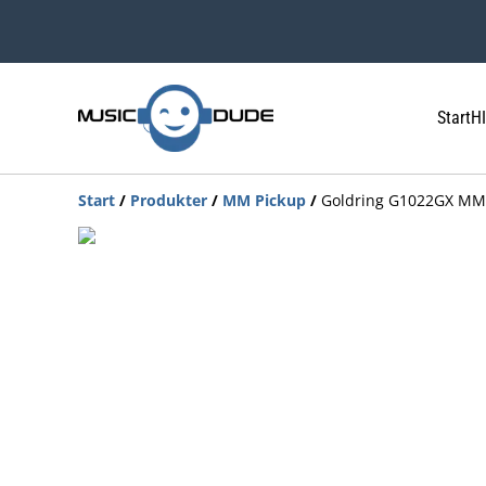
Start
HI
Start
/
Produkter
/
MM Pickup
/
Goldring G1022GX MM