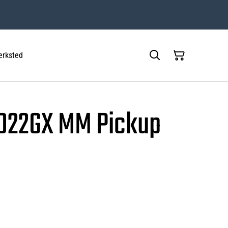
rksted
1022GX MM Pickup