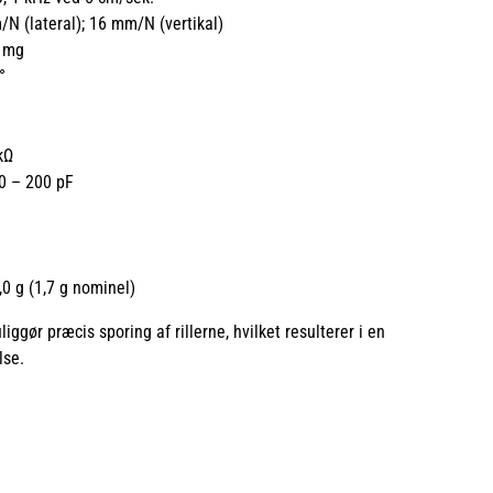
N (lateral); 16 mm/N (vertikal)
 mg
°
kΩ
0 – 200 pF
,0 g (1,7 g nominel)
iggør præcis sporing af rillerne, hvilket resulterer i en
lse.