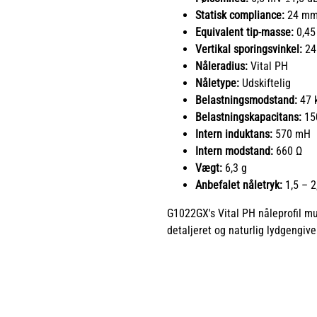
Statisk compliance:
24 mm/
Equivalent tip-masse:
0,45
Vertikal sporingsvinkel:
24
Nåleradius:
Vital PH
Nåletype:
Udskiftelig
Belastningsmodstand:
47 
Belastningskapacitans:
15
Intern induktans:
570 mH
Intern modstand:
660 Ω
Vægt:
6,3 g
Anbefalet nåletryk:
1,5 – 2
G1022GX's Vital PH nåleprofil mul
detaljeret og naturlig lydgengive