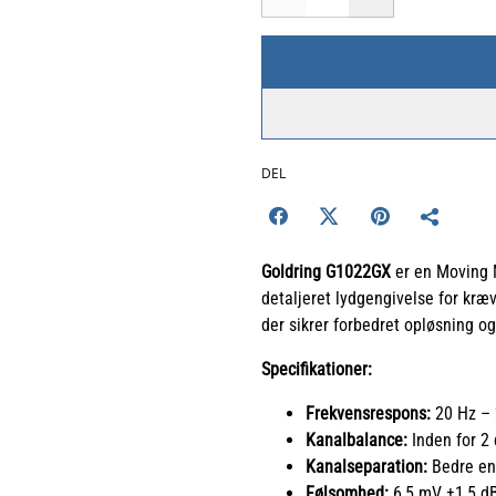
DEL
Goldring G1022GX
er en Moving M
detaljeret lydgengivelse for kræ
der sikrer forbedret opløsning og
Specifikationer:
Frekvensrespons:
20 Hz – 
Kanalbalance:
Inden for 2
Kanalseparation:
Bedre en
Følsomhed:
6,5 mV ±1,5 dB