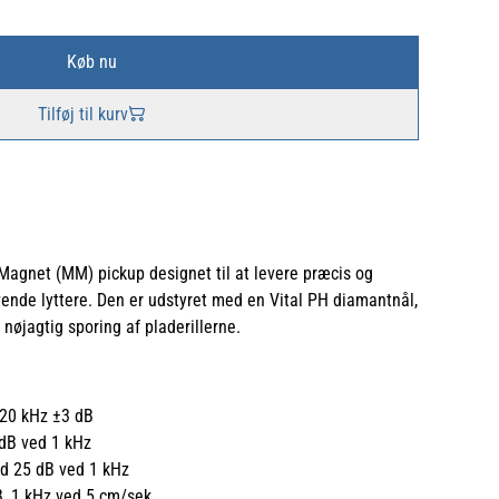
Køb nu
Tilføj til kurv
agnet (MM) pickup designet til at levere præcis og
vende lyttere. Den er udstyret med en Vital PH diamantnål,
 nøjagtig sporing af pladerillerne.
20 kHz ±3 dB
 dB ved 1 kHz
d 25 dB ved 1 kHz
, 1 kHz ved 5 cm/sek.