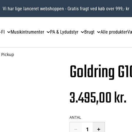
Vi har lige lanceret webshoppen - Gratis fragt ved køb over 999,- kr
-FI
Musikintrumenter
PA & Lydudstyr
Brugt
Alle produkter
Væ
 Pickup
Goldring G
3.495,00 kr.
ANTAL