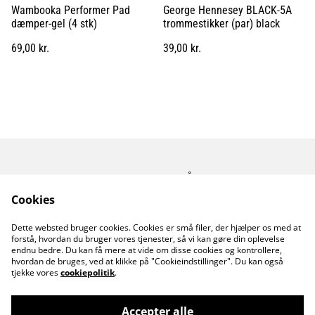
Wambooka Performer Pad
George Hennesey BLACK-5A
dæmper-gel (4 stk)
trommestikker (par) black
69,00 kr.
39,00 kr.
Kontakt os
Åbningstider
Betingelser
Fortrolighedspolitik
Cookies
Fragt betingelser
Dette websted bruger cookies. Cookies er små filer, der hjælper os med at
Cookiepolitik
forstå, hvordan du bruger vores tjenester, så vi kan gøre din oplevelse
endnu bedre. Du kan få mere at vide om disse cookies og kontrollere,
hvordan de bruges, ved at klikke på "Cookieindstillinger". Du kan også
tjekke vores
cookiepolitik
.
Accepter alle