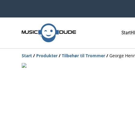
Start
HI
Start
/
Produkter
/
Tilbehør til Trommer
/
George Henn