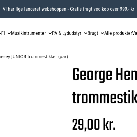
Vi har lige lanceret webshoppen - Gratis fragt ved køb over 999,- kr
-FI
Musikintrumenter
PA & Lydudstyr
Brugt
Alle produkter
Væ
esey JUNIOR trommestikker (par)
George He
trommestik
29,00 kr.