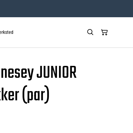
rksted
nnesey JUNIOR
ker (par)