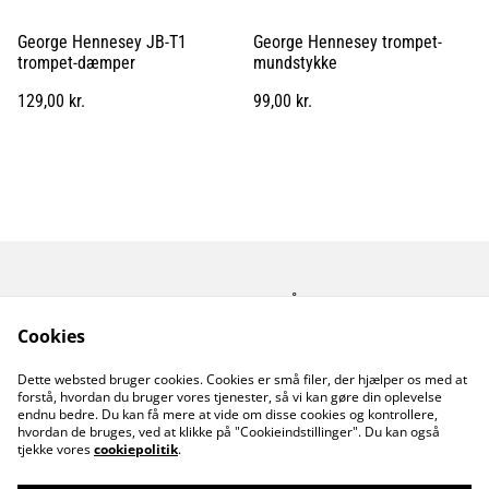
George Hennesey JB-T1
George Hennesey trompet-
trompet-dæmper
mundstykke
129,00 kr.
99,00 kr.
Kontakt os
Åbningstider
Betingelser
Fortrolighedspolitik
Cookies
Fragt betingelser
Dette websted bruger cookies. Cookies er små filer, der hjælper os med at
Cookiepolitik
forstå, hvordan du bruger vores tjenester, så vi kan gøre din oplevelse
endnu bedre. Du kan få mere at vide om disse cookies og kontrollere,
hvordan de bruges, ved at klikke på "Cookieindstillinger". Du kan også
tjekke vores
cookiepolitik
.