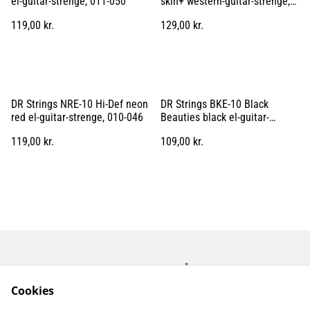
el-guitar-strenge, 011-050
skin+ western-guitar-strenge,
013-056
119,00 kr.
129,00 kr.
DR Strings NRE-10 Hi-Def neon
DR Strings BKE-10 Black
red el-guitar-strenge, 010-046
Beauties black el-guitar-
strenge, 010-046
119,00 kr.
109,00 kr.
Kontakt os
Åbningstider
Betingelser
Fortrolighedspolitik
Cookies
Fragt betingelser