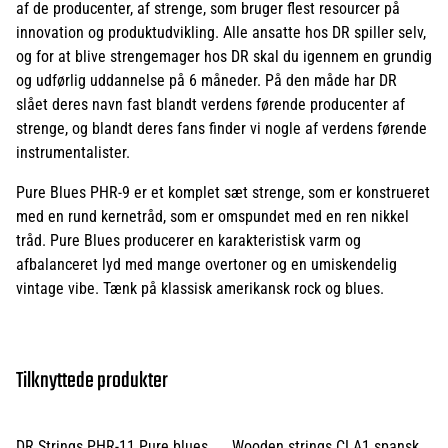
af de producenter, af strenge, som bruger flest resourcer på
innovation og produktudvikling. Alle ansatte hos DR spiller selv,
og for at blive strengemager hos DR skal du igennem en grundig
og udførlig uddannelse på 6 måneder. På den måde har DR
slået deres navn fast blandt verdens førende producenter af
strenge, og blandt deres fans finder vi nogle af verdens førende
instrumentalister.
Pure Blues PHR-9 er et komplet sæt strenge, som er konstrueret
med en rund kernetråd, som er omspundet med en ren nikkel
tråd. Pure Blues producerer en karakteristisk varm og
afbalanceret lyd med mange overtoner og en umiskendelig
vintage vibe. Tænk på klassisk amerikansk rock og blues.
Tilknyttede produkter
DR Strings PHR-11 Pure blues
Wooden strings CLA1 spansk