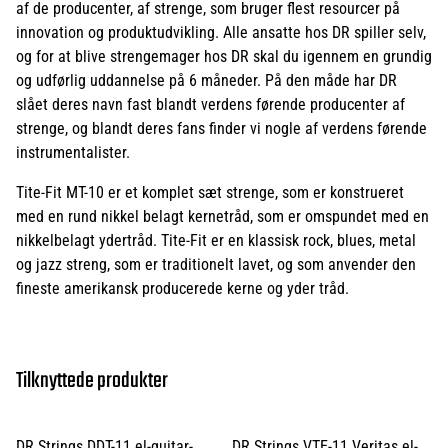
af de producenter, af strenge, som bruger flest resourcer på
innovation og produktudvikling. Alle ansatte hos DR spiller selv,
og for at blive strengemager hos DR skal du igennem en grundig
og udførlig uddannelse på 6 måneder. På den måde har DR
slået deres navn fast blandt verdens førende producenter af
strenge, og blandt deres fans finder vi nogle af verdens førende
instrumentalister.
Tite-Fit MT-10 er et komplet sæt strenge, som er konstrueret
med en rund nikkel belagt kernetråd, som er omspundet med en
nikkelbelagt ydertråd. Tite-Fit er en klassisk rock, blues, metal
og jazz streng, som er traditionelt lavet, og som anvender den
fineste amerikansk producerede kerne og yder tråd.
Tilknyttede produkter
DR Strings DDT-11 el-guitar-
DR Strings VTE-11 Veritas el-