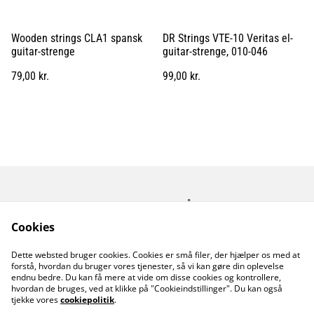
Wooden strings CLA1 spansk
DR Strings VTE-10 Veritas el-
guitar-strenge
guitar-strenge, 010-046
79,00 kr.
99,00 kr.
Kontakt os
Åbningstider
Betingelser
Fortrolighedspolitik
Cookies
Fragt betingelser
Dette websted bruger cookies. Cookies er små filer, der hjælper os med at
Cookiepolitik
forstå, hvordan du bruger vores tjenester, så vi kan gøre din oplevelse
endnu bedre. Du kan få mere at vide om disse cookies og kontrollere,
hvordan de bruges, ved at klikke på "Cookieindstillinger". Du kan også
tjekke vores
cookiepolitik
.