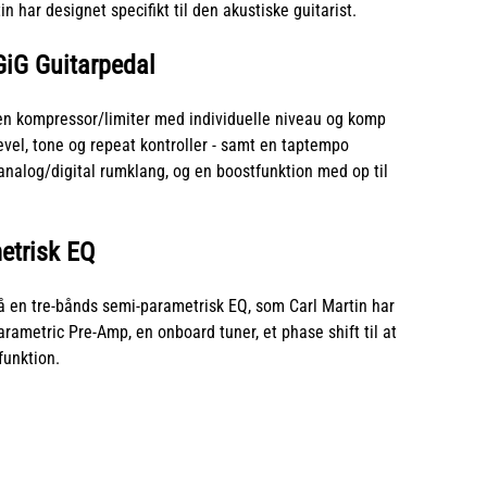
n har designet specifikt til den akustiske guitarist.
GiG Guitarpedal
n kompressor/limiter med individuelle niveau og komp
evel, tone og repeat kontroller - samt en taptempo
analog/digital rumklang, og en boostfunktion med op til
etrisk EQ
å en tre-bånds semi-parametrisk EQ, som Carl Martin har
rametric Pre-Amp, en onboard tuner, et phase shift til at
unktion.