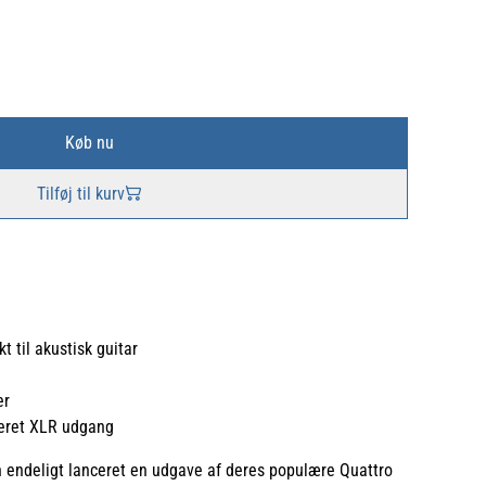
Køb nu
Tilføj til kurv
t til akustisk guitar
er
ceret XLR udgang
n endeligt lanceret en udgave af deres populære Quattro