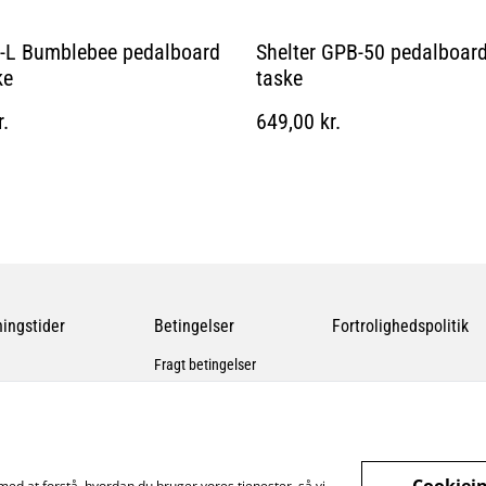
-L Bumblebee pedalboard
Shelter GPB-50 pedalboar
ke
taske
r.
649,00 kr.
ingstider
Betingelser
Fortrolighedspolitik
Fragt betingelser
Cookiein
med at forstå, hvordan du bruger vores tjenester, så vi