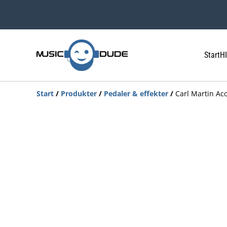
Start
HI
Start
/
Produkter
/
Pedaler & effekter
/
Carl Martin Aco