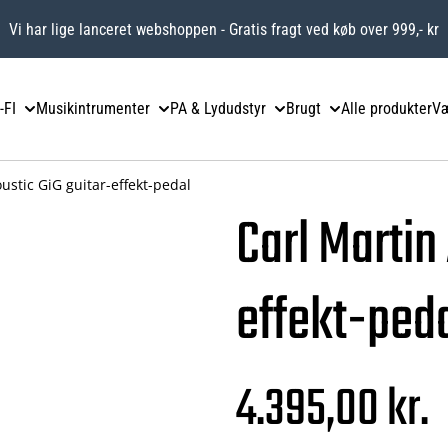
Vi har lige lanceret webshoppen - Gratis fragt ved køb over 999,- kr
-FI
Musikintrumenter
PA & Lydudstyr
Brugt
Alle produkter
Væ
ustic GiG guitar-effekt-pedal
Carl Martin
effekt-ped
4.395,00 kr.