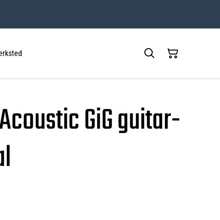
rksted
 Acoustic GiG guitar-
al