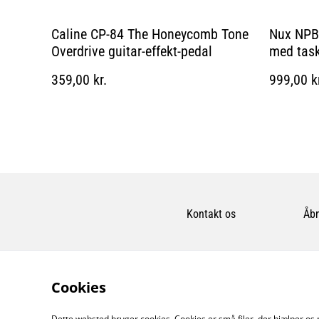
Caline CP-84 The Honeycomb Tone
Nux NPB
Overdrive guitar-effekt-pedal
med tas
359,00 kr.
999,00 k
Kontakt os
Åbn
Cookies
Dette websted bruger cookies. Cookies er små filer, der hjælper os 