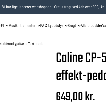
Vi har lige lanceret webshoppen - Gratis fragt ved køb over 999,- kr
-FI
Musikintrumenter
PA & Lydudstyr
Brugt
Alle produkter
Væ
Multimod guitar-effekt-pedal
Caline CP-
effekt-ped
649,00 kr.