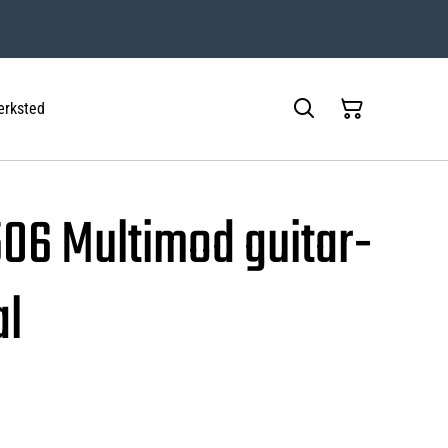
rksted
506 Multimod guitar-
al