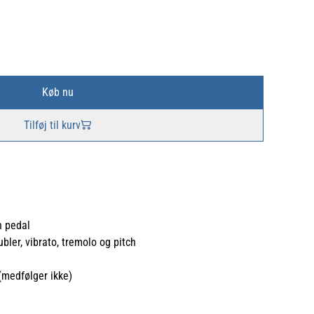
Køb nu
Tilføj til kurv
n pedal
ubler, vibrato, tremolo og pitch
(medfølger ikke)