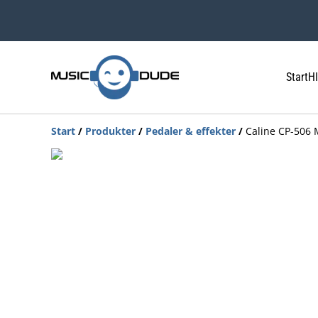
Start
HI
Start
/
Produkter
/
Pedaler & effekter
/
Caline CP-506 