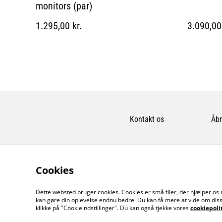
monitors (par)
1.295,00 kr.
3.090,00 
Kontakt os
Åbn
Cookies
Dette websted bruger cookies. Cookies er små filer, der hjælper os 
kan gøre din oplevelse endnu bedre. Du kan få mere at vide om diss
klikke på "Cookieindstillinger". Du kan også tjekke vores
cookiepoli
©
2026
MusicDude