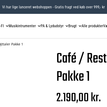
Vi har lige lanceret webshoppen - Gratis fragt ved køb over 999,- kr
-FI
Musikintrumenter
PA & Lydudstyr
Brugt
Alle produkter
Væ
jttaler Pakke 1
Café / Rest
Pakke 1
2.190,00 kr.