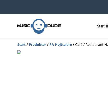
Start
HI
Start
/
Produkter
/
PA Højttalere
/
Café / Restaurant Hø