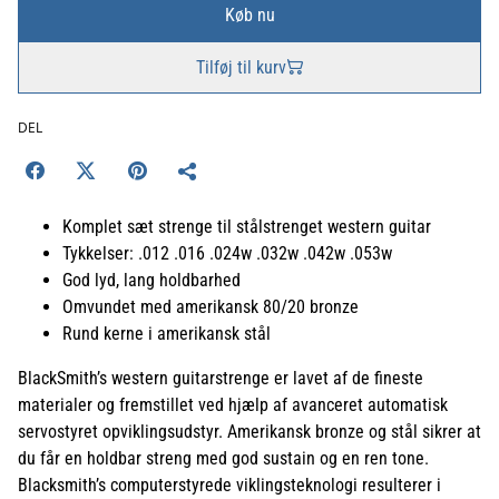
Køb nu
Tilføj til kurv
DEL
Komplet sæt strenge til stålstrenget western guitar
Tykkelser: .012 .016 .024w .032w .042w .053w
God lyd, lang holdbarhed
Omvundet med amerikansk 80/20 bronze
Rund kerne i amerikansk stål
BlackSmith’s western guitarstrenge er lavet af de fineste
materialer og fremstillet ved hjælp af avanceret automatisk
servostyret opviklingsudstyr. Amerikansk bronze og stål sikrer at
du får en holdbar streng med god sustain og en ren tone.
Blacksmith’s computerstyrede viklingsteknologi resulterer i