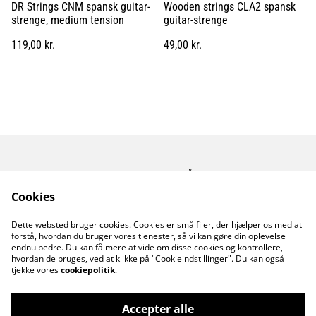
DR Strings CNM spansk guitar-
Wooden strings CLA2 spansk
strenge, medium tension
guitar-strenge
119,00 kr.
49,00 kr.
Kontakt os
Åbningstider
Betingelser
Fortrolighedspolitik
Cookies
Fragt betingelser
Dette websted bruger cookies. Cookies er små filer, der hjælper os med at
Cookiepolitik
forstå, hvordan du bruger vores tjenester, så vi kan gøre din oplevelse
endnu bedre. Du kan få mere at vide om disse cookies og kontrollere,
hvordan de bruges, ved at klikke på "Cookieindstillinger". Du kan også
tjekke vores
cookiepolitik
.
Accepter alle