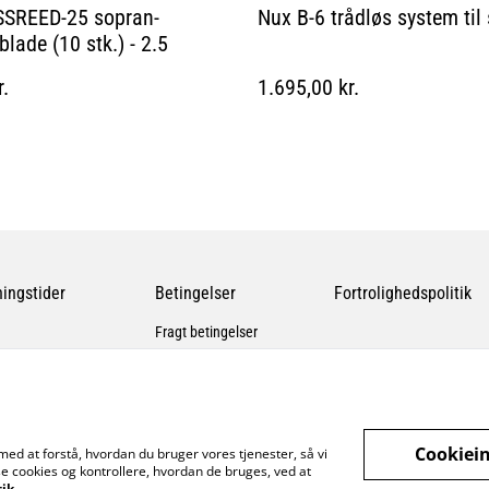
SSREED-25 sopran-
Nux B-6 trådløs system til
lade (10 stk.) - 2.5
r.
1.695,00 kr.
ingstider
Betingelser
Fortrolighedspolitik
Fragt betingelser
Cookiein
med at forstå, hvordan du bruger vores tjenester, så vi
e cookies og kontrollere, hvordan de bruges, ved at
tik
.