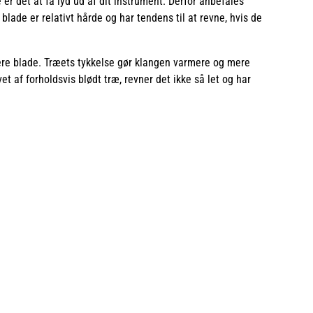
er det at få lyd ud af dit instrument. Derfor anbefales
blade er relativt hårde og har tendens til at revne, hvis de
re blade. Træets tykkelse gør klangen varmere og mere
vet af forholdsvis blødt træ, revner det ikke så let og har