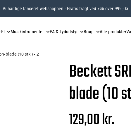
Vi har lige lanceret webshoppen - Gratis fragt ved køb over 999,- kr
-FI
Musikintrumenter
PA & Lydudstyr
Brugt
Alle produkter
Væ
n-blade (10 stk.) - 2
Beckett SR
blade (10 st
129,00 kr.