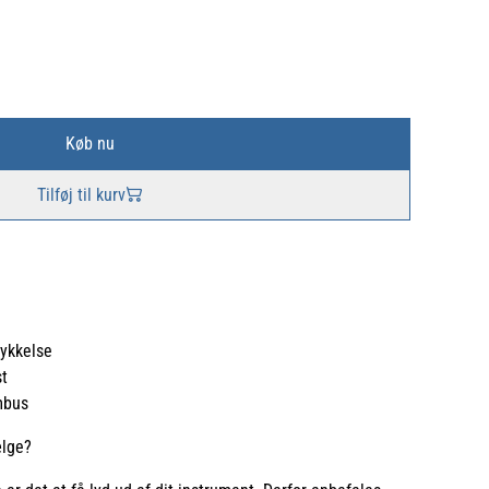
Køb nu
Tilføj til kurv
tykkelse
st
mbus
ælge?