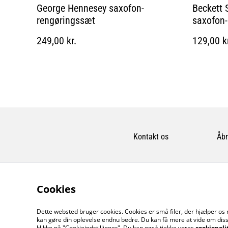
George Hennesey saxofon-
Beckett 
rengøringssæt
saxofon-b
249,00 kr.
129,00 k
Kontakt os
Åbn
Cookies
Dette websted bruger cookies. Cookies er små filer, der hjælper os 
kan gøre din oplevelse endnu bedre. Du kan få mere at vide om diss
klikke på "Cookieindstillinger". Du kan også tjekke vores
cookiepoli