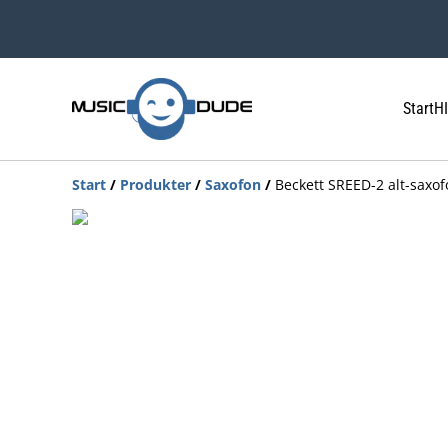
Start
HI
Start
/
Produkter
/
Saxofon
/
Beckett SREED-2 alt-saxofo