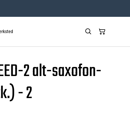
rksted
EED-2 alt-saxofon-
k.) - 2