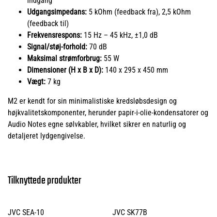
indgang
Udgangsimpedans:
5 kOhm (feedback fra), 2,5 kOhm
(feedback til)
Frekvensrespons:
15 Hz – 45 kHz, ±1,0 dB
Signal/støj-forhold:
70 dB
Maksimal strømforbrug:
55 W
Dimensioner (H x B x D):
140 x 295 x 450 mm
Vægt:
7 kg
M2 er kendt for sin minimalistiske kredsløbsdesign og
højkvalitetskomponenter, herunder papir-i-olie-kondensatorer og
Audio Notes egne sølvkabler, hvilket sikrer en naturlig og
detaljeret lydgengivelse.
Tilknyttede produkter
JVC SEA-10
JVC SK77B