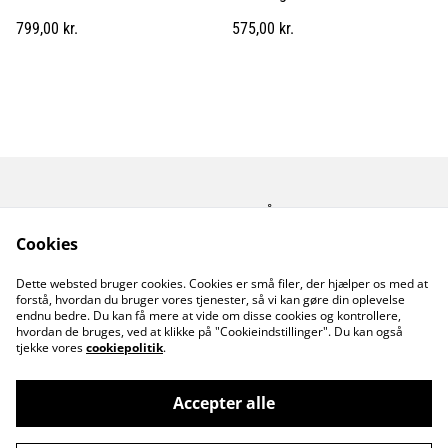
799,00 kr.
575,00 kr.
Kontakt os
Åbningstider
Betingelser
Fortrolighedspolitik
Cookies
Fragt betingelser
Dette websted bruger cookies. Cookies er små filer, der hjælper os med at
Cookiepolitik
forstå, hvordan du bruger vores tjenester, så vi kan gøre din oplevelse
endnu bedre. Du kan få mere at vide om disse cookies og kontrollere,
hvordan de bruges, ved at klikke på "Cookieindstillinger". Du kan også
tjekke vores
cookiepolitik
.
Accepter alle
©
2026
MusicDude