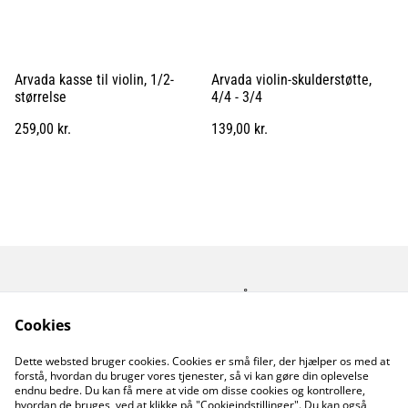
Arvada kasse til violin, 1/2-
Arvada violin-skulderstøtte,
størrelse
4/4 - 3/4
259,00 kr.
139,00 kr.
Kontakt os
Åbningstider
Betingelser
Fortrolighedspolitik
Cookies
Fragt betingelser
Dette websted bruger cookies. Cookies er små filer, der hjælper os med at
Cookiepolitik
forstå, hvordan du bruger vores tjenester, så vi kan gøre din oplevelse
endnu bedre. Du kan få mere at vide om disse cookies og kontrollere,
hvordan de bruges, ved at klikke på "Cookieindstillinger". Du kan også