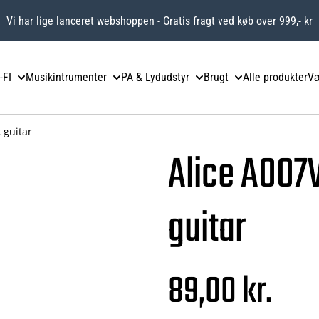
Vi har lige lanceret webshoppen - Gratis fragt ved køb over 999,- kr
-FI
Musikintrumenter
PA & Lydudstyr
Brugt
Alle produkter
Væ
 guitar
Alice A007V
guitar
89,00 kr.