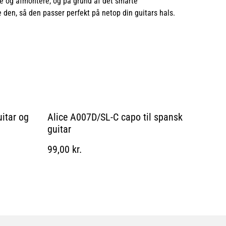
e og afmontere, og på grund af det smarte
e den, så den passer perfekt på netop din guitars hals.
uitar og
Alice A007D/SL-C capo til spansk
guitar
99,00 kr.