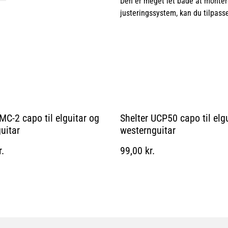
Den er meget let både at monter
justeringssystem, kan du tilpass
C-2 capo til elguitar og
Shelter UCP50 capo til elg
uitar
westernguitar
r.
99,00 kr.