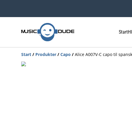
Start
HI
Start
/
Produkter
/
Capo
/
Alice A007V-C capo til spansk