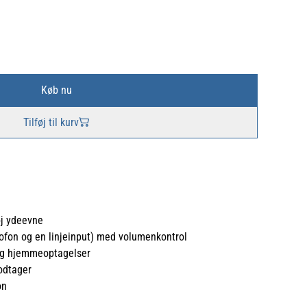
Køb nu
Tilføj til kurv
øj ydeevne
rofon og en linjeinput) med volumenkontrol
 og hjemmeoptagelser
odtager
on