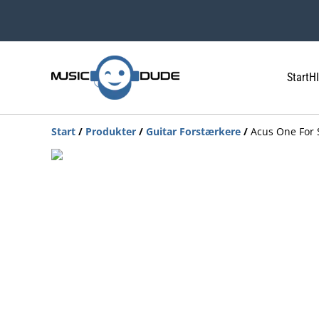
Start
HI
Start
/
Produkter
/
Guitar Forstærkere
/
Acus One For S