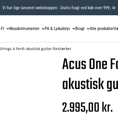
Vi har lige lanceret webshoppen - Gratis fragt ved køb over 999,- kr
-FI
Musikintrumenter
PA & Lydudstyr
Brugt
Alle produkter
Væ
trings 4 Ferdi akustisk guitar-forstærker
Acus One Fo
akustisk gu
2.995,00 kr.