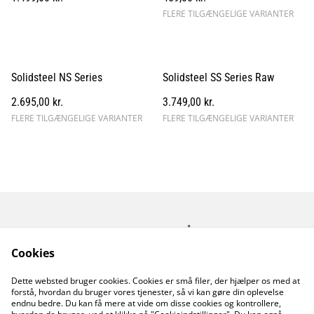
FLERE TILGÆNGELIGE VARIANTER
Solidsteel NS Series
Solidsteel SS Series Raw
2.695,00 kr.
3.749,00 kr.
FLERE TILGÆNGELIGE VARIANTER
FLERE TILGÆNGELIGE VARIANTER
Kontakt os
Åbningstider
Betingelser
Fortrolighedspolitik
Cookies
Fragt betingelser
Dette websted bruger cookies. Cookies er små filer, der hjælper os med at
Cookiepolitik
forstå, hvordan du bruger vores tjenester, så vi kan gøre din oplevelse
endnu bedre. Du kan få mere at vide om disse cookies og kontrollere,