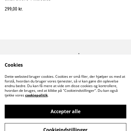
299,00 kr.
Kontakt os
Åbningstider
Betingelser
Fortrolighedspolitik
Cookies
Fragt betingelser
Dette websted bruger cookies. Cookies er små filer, der hjælper os med at
Cookiepolitik
forstå, hvordan du bruger vores tjenester, så vi kan gøre din oplevelse
endnu bedre. Du kan få mere at vide om disse cookies og kontrollere,
hvordan de bruges, ved at klikke på "Cookieindstillinger". Du kan også
tjekke vores
cookiepolitik
.
Accepter alle
©
2026
MusicDude
Cookieindstillinger