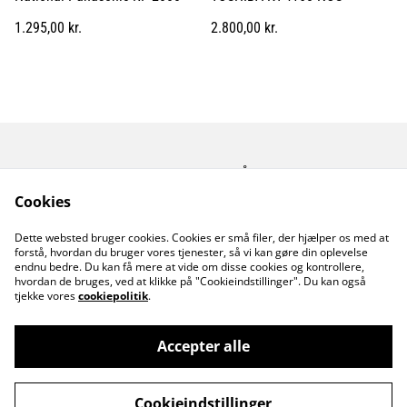
1.295,00 kr.
2.800,00 kr.
Kontakt os
Åbningstider
Betingelser
Fortrolighedspolitik
Cookies
Fragt betingelser
Dette websted bruger cookies. Cookies er små filer, der hjælper os med at
Cookiepolitik
forstå, hvordan du bruger vores tjenester, så vi kan gøre din oplevelse
endnu bedre. Du kan få mere at vide om disse cookies og kontrollere,
hvordan de bruges, ved at klikke på "Cookieindstillinger". Du kan også
tjekke vores
cookiepolitik
.
Accepter alle
©
2026
MusicDude
Cookieindstillinger