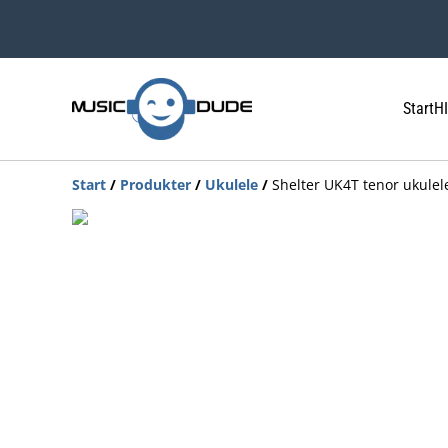
Start
HI
Start
/
Produkter
/
Ukulele
/
Shelter UK4T tenor ukulel