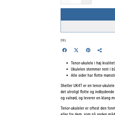
DEL
Tenor-ukulele i høj kvalitet
Ukulelen stemmer rent i bå
Alle sider har flotte mønst
Shelter UK4T er en tenor-ukulele
det utroligt flotte og indbydend
og valnød, og leverer en klang m
Tenor-ukuleler er oftest den fo
eller for dem, som på anden måde