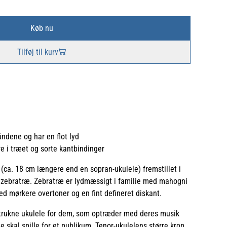
Køb nu
Tilføj til kurv
ndene og har en flot lyd
re i træet og sorte kantbindinger
 (ca. 18 cm længere end en sopran-ukulele) fremstillet i
e zebratræ. Zebratræ er lydmæssigt i familie med mahogni
ed mørkere overtoner og en fint defineret diskant.
retrukne ukulele for dem, som optræder med deres musik
 skal spille for et publikum. Tenor-ukulelens større krop