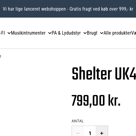
Vi har lige lanceret webshoppen - Gratis fragt ved køb over 999,- kr
-FI
Musikintrumenter
PA & Lydudstyr
Brugt
Alle produkter
Væ
e
Shelter UK4
799,00 kr.
ANTAL