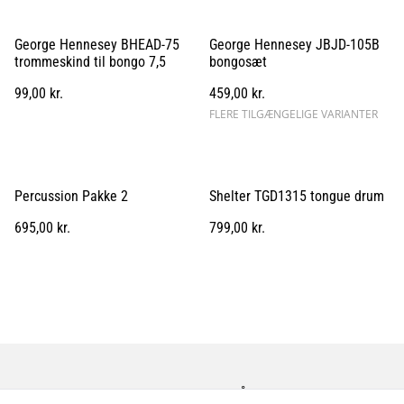
George Hennesey BHEAD-75
George Hennesey JBJD-105B
trommeskind til bongo 7,5
bongosæt
99,00 kr.
459,00 kr.
FLERE TILGÆNGELIGE VARIANTER
Percussion Pakke 2
Shelter TGD1315 tongue drum
695,00 kr.
799,00 kr.
Kontakt os
Åbningstider